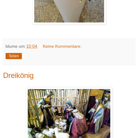
blume
um
10:04
Keine Kommentare:
Teilen
Dreikönig