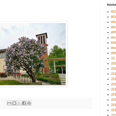
Kirch
#2
#Dr
#Go
#K
#Pf
#ro
#St
#w
#Wi
15.
20
20
20
20
20
20
20
20
20
20
20