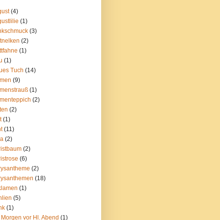
ust
(4)
ustlilie
(1)
nkschmuck
(3)
tnelken
(2)
ttfahne
(1)
u
(1)
ues Tuch
(14)
umen
(9)
menstrauß
(1)
menteppich
(2)
ten
(2)
t
(1)
t
(11)
la
(2)
istbaum
(2)
istrose
(6)
rysantheme
(2)
rysanthemen
(18)
klamen
(1)
lien
(5)
nk
(1)
 Morgen vor Hl. Abend
(1)