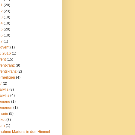
21
(20)
22
(23)
23
(10)
24
(18)
25
(20)
26
(10)
27
(1)
Advent
(1)
8.2016
(1)
ent
(15)
entkranz
(9)
entskranz
(2)
erheiligen
(4)
ar
(2)
rylis
(8)
ryllis
(4)
emone
(1)
emonen
(1)
hurie
(5)
ikot
(3)
ern
(1)
nahme Mariens in den Himmel