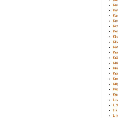
Ka
Kar
Ka
Ke
Ke
Ker
Ki
Kli
Kör
Kr
Krä
Krä
Krä
Krä
Kr
Kri
Kug
Kür
Lev
Lic
lila
Lili