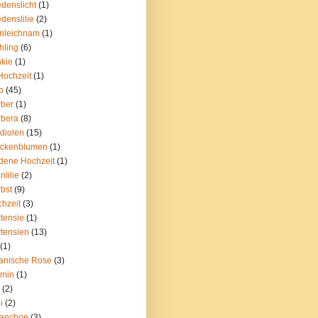
edenslicht
(1)
edenslilie
(2)
nleichnam
(1)
hling
(6)
kie
(1)
Hochzeit
(1)
b
(45)
ber
(1)
rbera
(8)
diolen
(15)
ockenblumen
(1)
dene Hochzeit
(1)
nlilie
(2)
bst
(9)
hzeit
(3)
tensie
(1)
tensien
(13)
(1)
anische Rose
(3)
smin
(1)
(2)
i
(2)
lanchoe
(3)