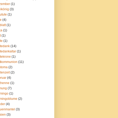
zember
(1)
ikönig
(3)
utute
(1)
e
(4)
blatt
(1)
ka
(1)
t
(1)
te
(1)
tedank
(14)
tedankaltar
(1)
tekrone
(1)
stkommunion
(11)
stoma
(2)
tenzeit
(2)
ruar
(4)
thenne
(1)
rmung
(7)
amingo
(1)
amingoblume
(2)
eder
(4)
uenmantel
(3)
sien
(3)