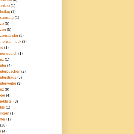
lankoe
(1)
freitag
(1)
rsamstag
(1)
rze
(5)
rzen
(5)
zenständer
(5)
rchenschmuck
(3)
vie
(1)
nerteppich
(1)
anz
(1)
uter
(4)
uterbuschen
(2)
uterstrauß
(5)
uterweihe
(3)
euz
(9)
ppe
(4)
eldistel
(3)
bis
(1)
kojen
(1)
hter
(1)
(18)
e
(4)