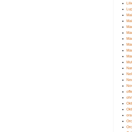
Lil
Lu
Ma
Ma
Ma
Mar
Mar
Mar
Mar
Mar
Mut
Nar
Ne
Neu
No
off
oh
Okt
Okt
or
Orc
Orc