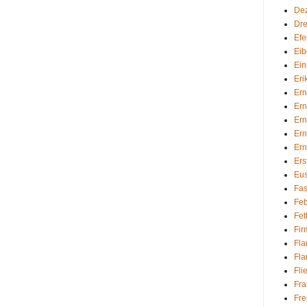
De
Dre
Efe
Eib
Ein
Eri
Ern
Ern
Ern
Ern
Ern
Er
Eu
Fas
Feb
Fet
Fi
Fl
Fl
Fli
Fra
Fre