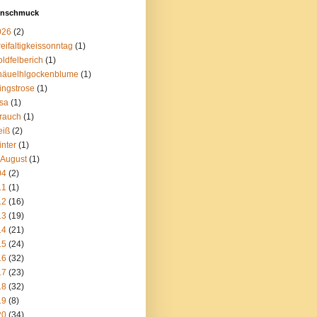
enschmuck
026
(2)
eifaltigkeissonntag
(1)
ldfelberich
(1)
näuelhlgockenblume
(1)
ingstrose
(1)
sa
(1)
rauch
(1)
eiß
(2)
nter
(1)
 August
(1)
04
(2)
11
(1)
12
(16)
13
(19)
14
(21)
15
(24)
16
(32)
17
(23)
18
(32)
19
(8)
20
(34)