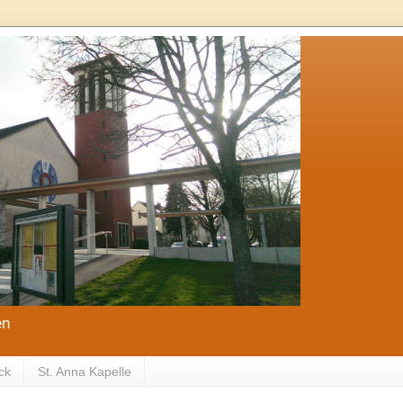
en
ck
St. Anna Kapelle