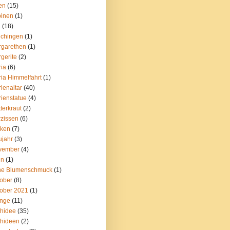
ien
(15)
pinen
(1)
i
(18)
ichingen
(1)
rgarethen
(1)
gerite
(2)
ia
(6)
ia Himmelfahrt
(1)
ienaltar
(40)
ienstatue
(4)
terkraut
(2)
zissen
(6)
lken
(7)
jahr
(3)
vember
(4)
en
(1)
ne Blumenschmuck
(1)
ober
(8)
ober 2021
(1)
ange
(11)
hidee
(35)
hideen
(2)