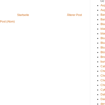
(1)
Aug
Aug
Ba
Startseite
Älterer Post
Bar
Post (Atom)
Bla
bla
bla
Bl
Blu
Blu
Blü
Bro
bun
Ca
Chr
Chr
Ch
Ch
Cy
Dah
Da
der