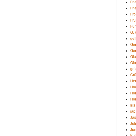
Fri
Fri
Fro
Frü
Fun
G. 
gel
Ger
Ge
Gla
Gl
gol
Grü
Her
Hoc
Hor
Hor
Iris
jap
Ja
Juli
Jun
Ka