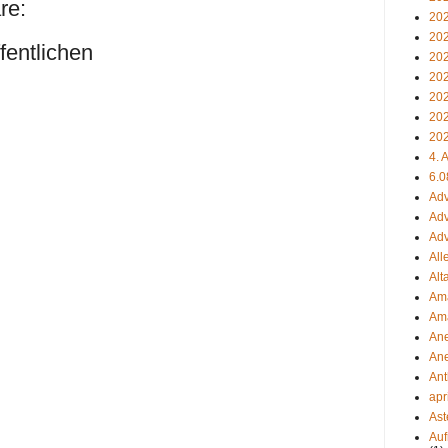
re:
20
20
entlichen
20
20
20
20
20
4. 
6.0
Adv
Adv
Adv
All
Alt
Ama
Ama
An
An
Ant
apr
Ast
Auf